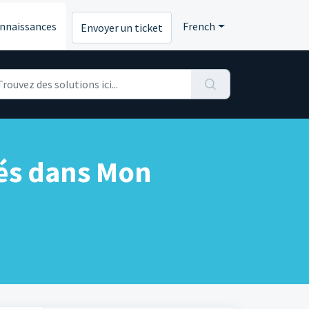
onnaissances
French
Envoyer un ticket
iés dans Mon